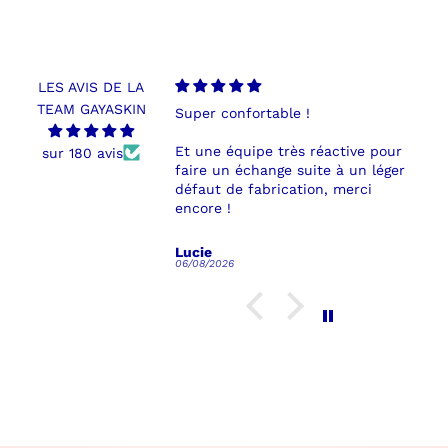
LES AVIS DE LA
TEAM GAYASKIN
s confortable et qui
Super confortable !
C
jolie, j’adore !
h
Et une équipe très réactive pour
m
sur 180 avis
faire un échange suite à un léger
défaut de fabrication, merci
encore !
Lucie
06/08/2026
3