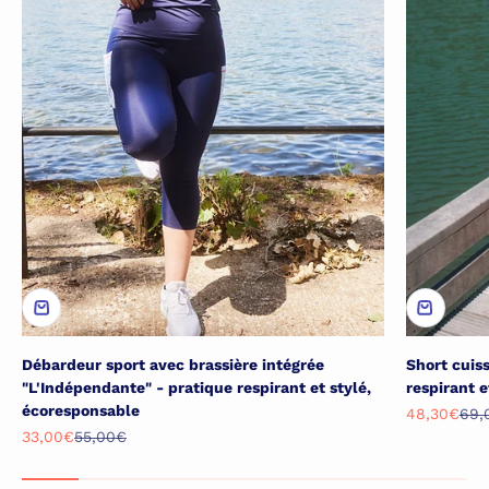
Débardeur sport avec brassière intégrée
Short cuis
"L'Indépendante" - pratique respirant et stylé,
respirant 
écoresponsable
Prix de ven
Pri
48,30€
69,
Prix de vente
Prix normal
33,00€
55,00€