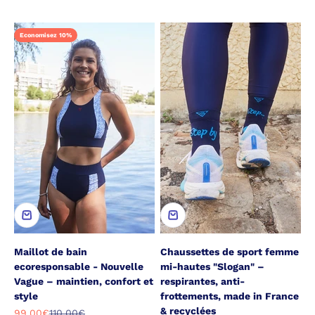
Economisez 10%
Maillot de bain
Chaussettes de sport femme
ecoresponsable - Nouvelle
mi-hautes "Slogan" –
Vague – maintien, confort et
respirantes, anti-
style
frottements, made in France
& recyclées
Prix de vente
Prix normal
99,00€
110,00€