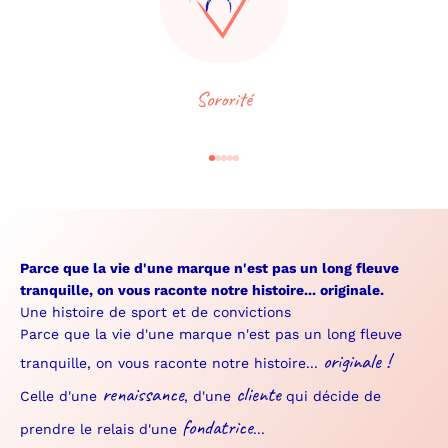
Sororité
Aller à l'élément 1
Aller à l'élément 2
Aller à l'élément 3
Aller à l'élément 4
Aller à l'élément 5
Parce que la vie d'une marque n'est pas un long fleuve
tranquille, on vous raconte notre histoire... originale.
Une histoire de sport et de convictions
Parce que la vie d'une marque n'est pas un long fleuve
originale !
tranquille, on vous raconte notre histoire...
renaissance
cliente
Celle d'une
, d'une
qui décide de
fondatrice
prendre le relais d'une
...