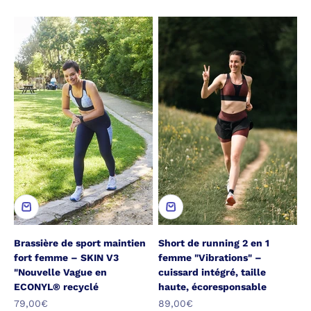
Brassière de sport maintien
Short de running 2 en 1
fort femme – SKIN V3
femme "Vibrations" –
"Nouvelle Vague en
cuissard intégré, taille
ECONYL® recyclé
haute, écoresponsable
Prix de vente
Prix de vente
79,00€
89,00€