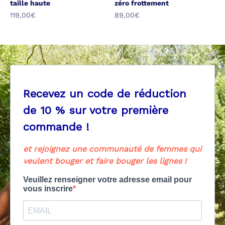
taille haute
zéro frottement
Prix de vente
Prix de vente
119,00€
89,00€