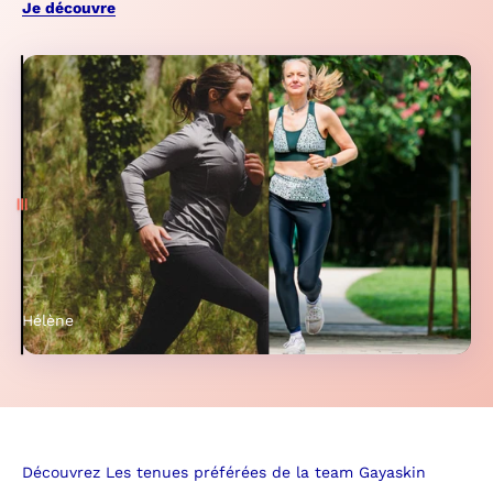
Je découvre
Tirer
Hélène
Charlotte
Découvrez Les tenues préférées de la team Gayaskin