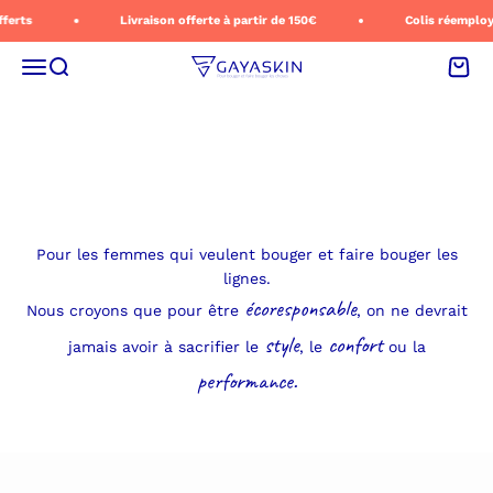
Passer au contenu
ts
Livraison offerte à partir de 150€
Colis réemployable
Tout votre été dans une valise
Votre été Votre rythme
Menu
Recherche
Panie
gayaskin
La valise d'un été qui bouge
Précédent
Suivant
Pour les femmes qui veulent bouger et faire bouger les
lignes.
écoresponsable
Nous croyons que pour être
, on ne devrait
style
confort
jamais avoir à sacrifier le
, le
ou la
performance.