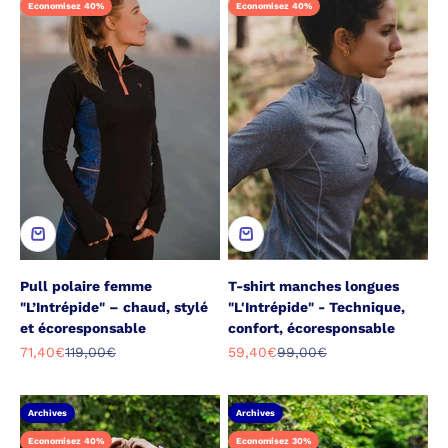
Economisez 40%
Economisez 40%
Pull polaire femme
T-shirt manches longues
"L’Intrépide" – chaud, stylé
"L'Intrépide" - Technique,
et écoresponsable
confort, écoresponsable
Prix de vente
Prix normal
Prix de vente
Prix normal
71,40€
119,00€
59,40€
99,00€
Archives
Archives
Economisez 40%
Economisez 30%