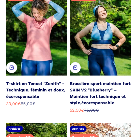
T-shirt en Tencel "Zenith" -
Brassière sport maintien fort
Technique, féminin et doux,
SKIN V2 "Blueberry" –
écoresponsable
Maintien fort technique et
style,écoresponsable
Prix de vente
Prix normal
33,00€
55,00€
Prix de vente
Prix normal
52,50€
75,00€
Archives
Archives