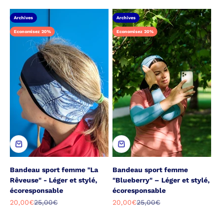
Archives
Archives
Economisez 20%
Economisez 20%
Bandeau sport femme "La
Bandeau sport femme
Rêveuse" - Léger et stylé,
"Blueberry" – Léger et stylé,
écoresponsable
écoresponsable
Prix de vente
Prix normal
Prix de vente
Prix normal
20,00€
25,00€
20,00€
25,00€