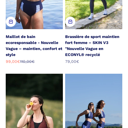
Maillot de bain
Brassière de sport maintien
ecoresponsable - Nouvelle
fort femme – SKIN V3
Vague – maintien, confort et
"Nouvelle Vague en
style
ECONYL® recyclé
Prix de vente
Prix normal
Prix de vente
99,00€
110,00€
79,00€