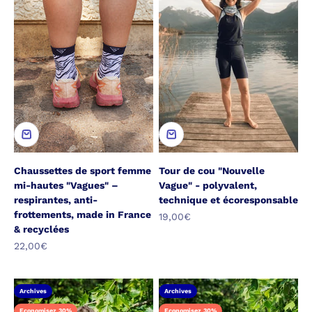
Chaussettes de sport femme
Tour de cou "Nouvelle
mi-hautes "Vagues" –
Vague" - polyvalent,
respirantes, anti-
technique et écoresponsable
frottements, made in France
Prix de vente
19,00€
& recyclées
Prix de vente
22,00€
Archives
Archives
Economisez 30%
Economisez 30%