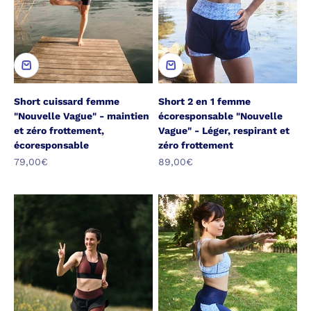
Short cuissard femme
Short 2 en 1 femme
"Nouvelle Vague" - maintien
écoresponsable "Nouvelle
et zéro frottement,
Vague" - Léger, respirant et
écoresponsable
zéro frottement
Prix de vente
Prix de vente
79,00€
89,00€