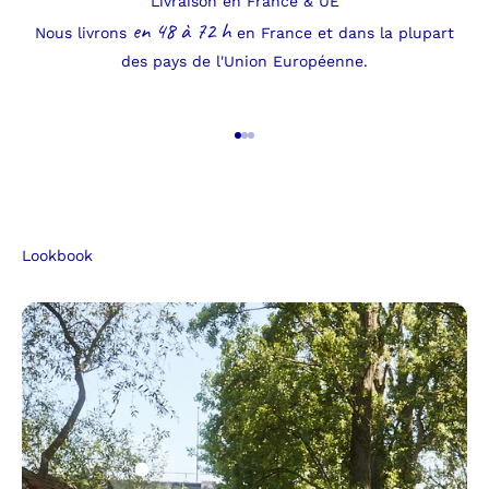
Livraison en France & UE
en 48 à 72 h
Nous livrons
en France et dans la plupart
des pays de l'Union Européenne.
Aller à l'élément 1
Aller à l'élément 2
Aller à l'élément 3
Lookbook
Aller à l'élément 1