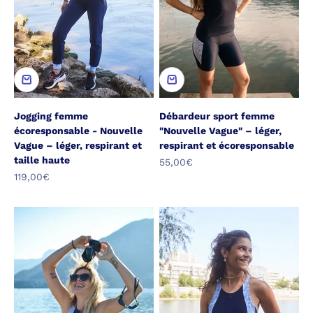
Jogging femme
Débardeur sport femme
écoresponsable - Nouvelle
"Nouvelle Vague" – léger,
Vague – léger, respirant et
respirant et écoresponsable
taille haute
Prix de vente
55,00€
Prix de vente
119,00€