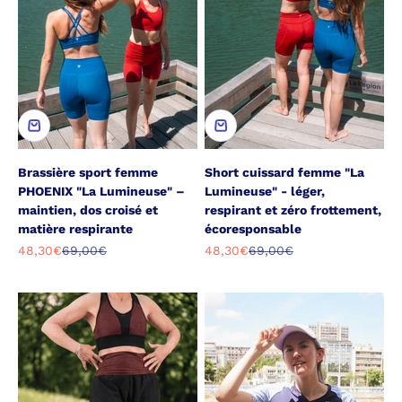
Brassière sport femme
Short cuissard femme "La
PHOENIX "La Lumineuse" –
Lumineuse" - léger,
maintien, dos croisé et
respirant et zéro frottement,
matière respirante
écoresponsable
Prix de vente
Prix normal
Prix de vente
Prix normal
48,30€
69,00€
48,30€
69,00€