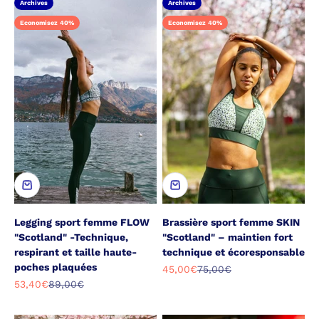
Archives
Archives
Economisez 40%
Economisez 40%
Legging sport femme FLOW
Brassière sport femme SKIN
"Scotland" -Technique,
"Scotland" – maintien fort
respirant et taille haute-
technique et écoresponsable
poches plaquées
Prix de vente
Prix normal
45,00€
75,00€
Prix de vente
Prix normal
53,40€
89,00€