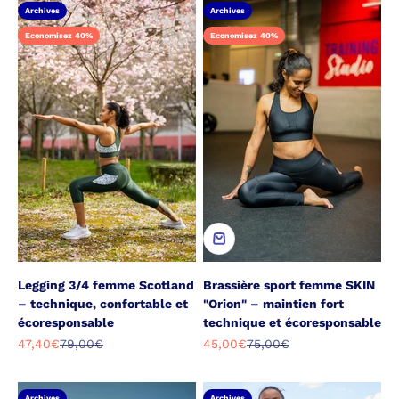
Archives
Archives
Economisez 40%
Economisez 40%
Legging 3/4 femme Scotland
Brassière sport femme SKIN
– technique, confortable et
"Orion" – maintien fort
écoresponsable
technique et écoresponsable
Prix de vente
Prix normal
Prix de vente
Prix normal
47,40€
79,00€
45,00€
75,00€
Archives
Archives