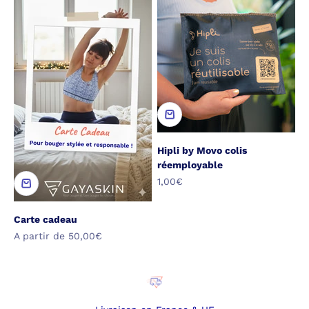
Hipli by Movo colis
réemployable
Prix de vente
1,00€
Carte cadeau
Prix de vente
A partir de 50,00€