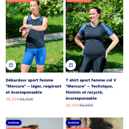
Débardeur sport femme
T shirt sport femme col V
"Mercure" – léger, respirant
"Mercure" – Technique,
et écoresponsable
féminin et recyclé,
écoresponsable
Prix de vente
Prix normal
38,50€
55,00€
Prix de vente
Prix normal
38,50€
55,00€
Archives
Archives