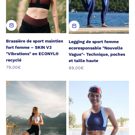
Brassière de sport maintien
Legging de sport femme
fort femme – SKIN V3
ecoresponsable "Nouvelle
"Vibrations" en ECONYL®
Vague"- Technique, poches
recyclé
et taille haute
Prix de vente
79,00€
Prix de vente
89,00€