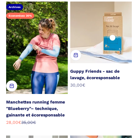
Archives
Economisez 20%
Guppy Friends - sac de
lavage, écoresponsable
Prix de vente
30,00€
Manchettes running femme
"Blueberry"– technique,
gainante et écoresponsable
Prix de vente
Prix normal
28,00€
35,00€