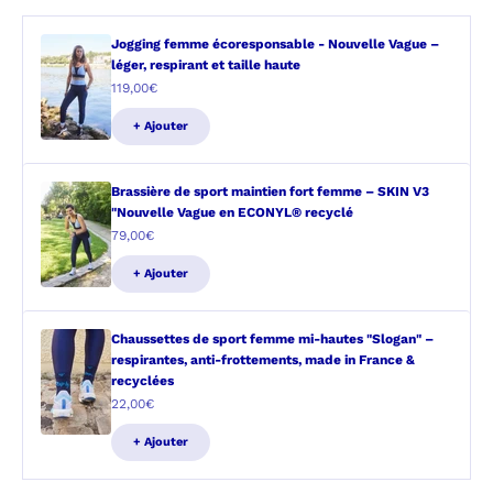
Jogging femme écoresponsable - Nouvelle Vague –
léger, respirant et taille haute
Prix de vente
119,00€
+ Ajouter
Brassière de sport maintien fort femme – SKIN V3
"Nouvelle Vague en ECONYL® recyclé
Prix de vente
79,00€
+ Ajouter
Chaussettes de sport femme mi-hautes "Slogan" –
respirantes, anti-frottements, made in France &
recyclées
Prix de vente
22,00€
+ Ajouter