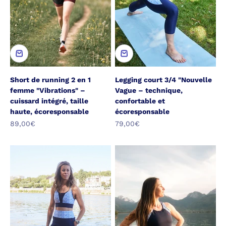
Short de running 2 en 1
Legging court 3/4 "Nouvelle
femme "Vibrations" –
Vague – technique,
cuissard intégré, taille
confortable et
haute, écoresponsable
écoresponsable
Prix de vente
Prix de vente
89,00€
79,00€