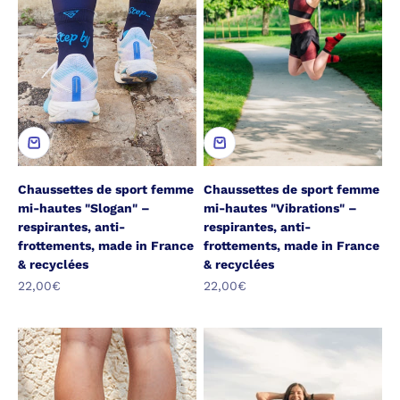
Chaussettes de sport femme
Chaussettes de sport femme
mi-hautes "Slogan" –
mi-hautes "Vibrations" –
respirantes, anti-
respirantes, anti-
frottements, made in France
frottements, made in France
& recyclées
& recyclées
Prix de vente
Prix de vente
22,00€
22,00€