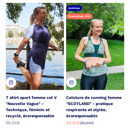
Archives
Economisez 20%
T shirt sport femme col V
Ceinture de running femme
"Nouvelle Vague" -
"SCOTLAND" - pratique
Technique, féminin et
respirante et stylée,
recyclé, écoresponsable
écoresponsable
Prix de vente
Prix de vente
Prix normal
59,00€
23,20€
29,00€