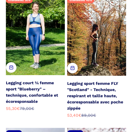
Economisez 30%
Economisez 40%
Legging court ¾ femme
Legging sport femme FLY
sport "Blueberry" –
"Scotland" - Technique,
technique, confortable et
respirant et taille haute,
écoresponsable
écoresponsable avec poche
zippée
Prix de vente
Prix normal
55,30€
79,00€
Prix de vente
Prix normal
53,40€
89,00€