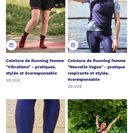
Ceinture de Running femme
Ceinture de Running femme
"Vibrations" - pratiques,
"Nouvelle Vague" - pratique
stylée et écoresponsable
respirante et stylée,
écoresponsable
Prix de vente
29,00€
Prix de vente
29,00€