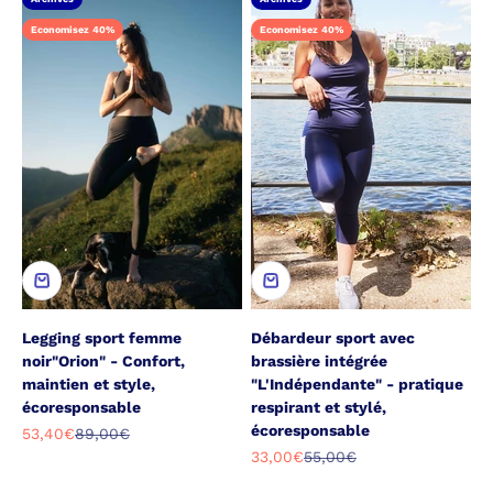
Economisez 40%
Economisez 40%
Legging sport femme
Débardeur sport avec
noir"Orion" - Confort,
brassière intégrée
maintien et style,
"L'Indépendante" - pratique
écoresponsable
respirant et stylé,
écoresponsable
Prix de vente
Prix normal
53,40€
89,00€
Prix de vente
Prix normal
33,00€
55,00€