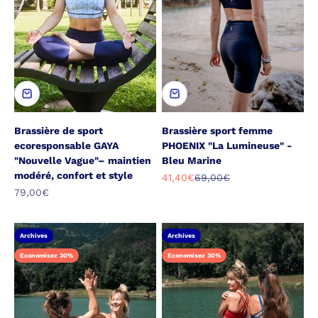
Brassière de sport
Brassière sport femme
ecoresponsable GAYA
PHOENIX "La Lumineuse" -
"Nouvelle Vague"– maintien
Bleu Marine
modéré, confort et style
Prix de vente
Prix normal
41,40€
69,00€
Prix de vente
79,00€
Archives
Archives
Economisez 30%
Economisez 30%