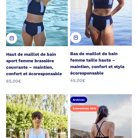
Bas de maillot de bain
Haut de maillot de bain
femme taille haute –
sport femme brassière
maintien, confort et style
couvrante – maintien,
écoresponsable
confort et écoresponsable
Prix de vente
45,00€
Prix de vente
65,00€
Archives
Economisez 40%