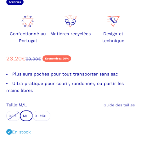
Archives
Confectionné au
Matières recyclées
Design et
Portugal
technique
Prix de vente
23,20€
Prix normal
29,00€
Economisez 20%
Plusieurs poches pour tout transporter sans sac
Ultra pratique pour courir, randonner, ou partir les
mains libres
Taille:
M/L
Guide des tailles
XS/S
M/L
XL/2XL
En stock