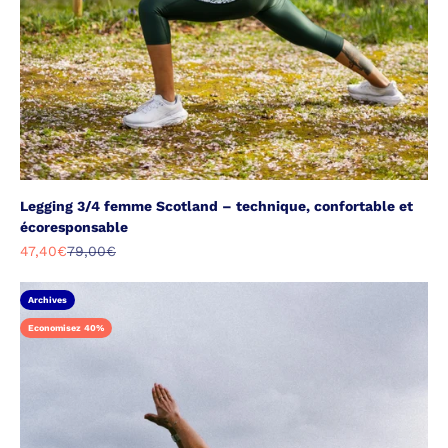
Legging 3/4 femme Scotland – technique, confortable et
écoresponsable
Prix de vente
Prix normal
47,40€
79,00€
Archives
Economisez 40%