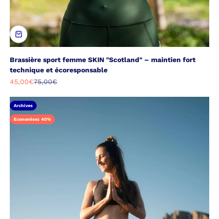
Brassière sport femme SKIN "Scotland" – maintien fort
technique et écoresponsable
Prix de vente
Prix normal
45,00€
75,00€
Archives
Economisez 40%