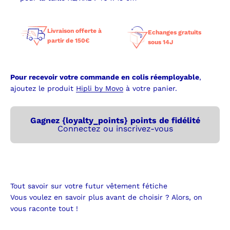
Livraison offerte à
Echanges gratuits
partir de 150€
sous 14J
Pour recevoir votre commande en colis réemployable
,
ajoutez le produit
Hipli by Movo
à votre panier.
Gagnez {loyalty_points} points de fidélité
Connectez ou inscrivez-vous
Tout savoir sur votre futur vêtement fétiche
Vous voulez en savoir plus avant de choisir ? Alors, on
vous raconte tout !