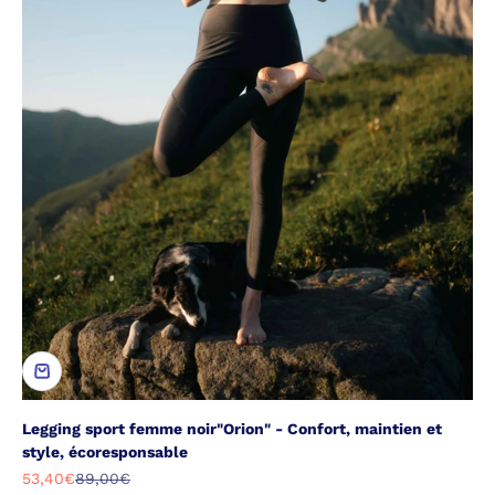
Legging sport femme noir"Orion" - Confort, maintien et
style, écoresponsable
Prix de vente
Prix normal
53,40€
89,00€