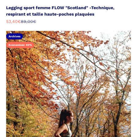
Legging sport femme FLOW "Scotland" -Technique,
respirant et taille haute-poches plaquées
Prix de vente
Prix normal
53,40€
89,00€
Archives
Economisez 40%