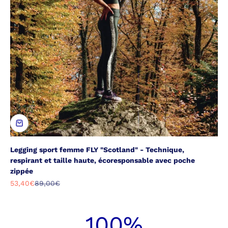
Legging sport femme FLY "Scotland" - Technique,
respirant et taille haute, écoresponsable avec poche
zippée
Prix de vente
Prix normal
53,40€
89,00€
100
%