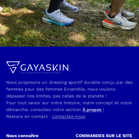
Nous proposons un dressing sportif durable conçu par des
femmes pour des femmes Ensemble, nous voulons
dépasser nos limites, pas celles de la planète !
Pour tout savoir sur notre histoire, notre concept et notre
démarche, consultez notre section
À propos
!
Restons en contact :
contactez-nous
Nous connaître
COMMANDES SUR LE SITE