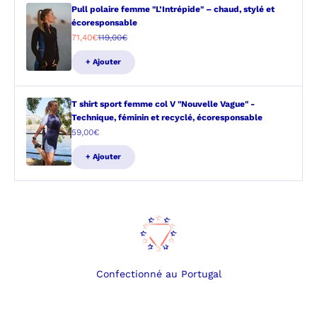
Pull polaire femme "L’Intrépide" – chaud, stylé et
écoresponsable
Prix de vente
Prix normal
71,40€
119,00€
+ Ajouter
T shirt sport femme col V "Nouvelle Vague" -
Technique, féminin et recyclé, écoresponsable
Prix de vente
59,00€
+ Ajouter
Confectionné au Portugal