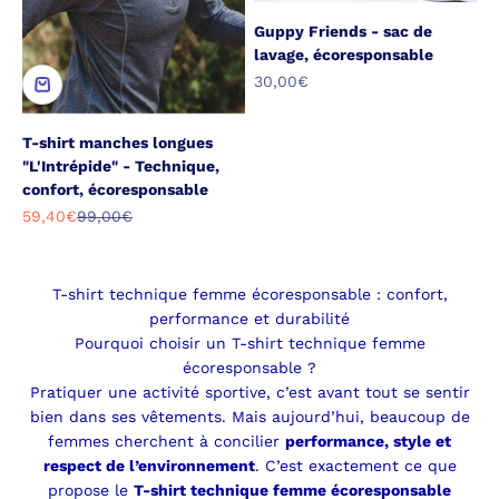
Guppy Friends - sac de
lavage, écoresponsable
Prix de vente
30,00€
T-shirt manches longues
"L'Intrépide" - Technique,
confort, écoresponsable
Prix de vente
Prix normal
59,40€
99,00€
T-shirt technique femme écoresponsable : confort,
performance et durabilité
Pourquoi choisir un T-shirt technique femme
écoresponsable ?
Pratiquer une activité sportive, c’est avant tout se sentir
bien dans ses vêtements. Mais aujourd’hui, beaucoup de
femmes cherchent à concilier
performance, style et
respect de l’environnement
. C’est exactement ce que
propose le
T-shirt technique femme écoresponsable