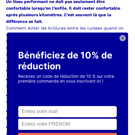
Un tissu performant ne doit pas seulement être
confortable lorsqu’on l’enfile.
Il doit rester confortable
après plusieurs kilomètres.
C’est souvent là que la
différence se fait.
Comment éviter les brûlures entre les cuisses quand on
court ?
Même le meilleur équipement ne peut pas tout résoudre.
En revanche, certaines habitudes permettent de réduire
fortement les risques d’irritation.
Choisissez des vêtements adaptés à votre pratique.
Privilégiez des matières techniques respirantes.
Évitez les coutures épaisses au niveau des zones
sensibles.
Assurez-vous que votre short reste en place lorsque
vous courez.
Sur les longues distances, un baume anti-frottement
peut également apporter un confort supplémentaire.
Enfin, n’attendez pas qu’une gêne devienne une
douleur.
Lorsqu’un vêtement commence à vous irriter