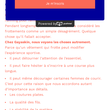
systématiquement, il est souvent temps de s’interroger
sur sa conception.
Ce que nous avons appris en concevant des vêtements de
running pour femmes
Pendant longtemps, l’industrie du sport a considéré les
frottements comme un simple désagrément.
Quelque
chose qu’il fallait accepter.
Chez Gayaskin, nous voyons les choses autrement.
Parce qu’un vêtement qui frotte peut modifier
l’expérience sportive.
Il peut détourner l’attention de l’essentiel.
Il peut faire hésiter à s’inscrire à une course plus
longue.
Il peut même décourager certaines femmes de courir.
C’est pour cette raison que nous accordons autant
d’importance aux détails.
Les coutures plates.
La qualité des fils.
La stabilité de la matière.