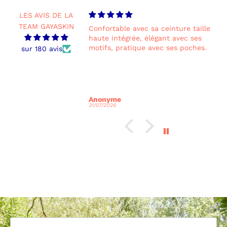
LES AVIS DE LA
TEAM GAYASKIN
table !
Confortable avec sa ceinture taille
C
haute intégrée, élégant avec ses
e
e très réactive pour
motifs, pratique avec ses poches.
sur 180 avis
ange suite à un léger
brication, merci
Anonyme
31/07/2026
3