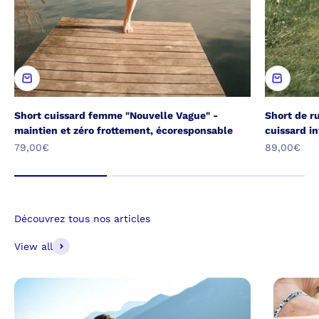
Short cuissard femme "Nouvelle Vague" -
Short de r
maintien et zéro frottement, écoresponsable
cuissard in
Prix de vente
Prix de ven
79,00€
89,00€
Découvrez tous nos articles
View all