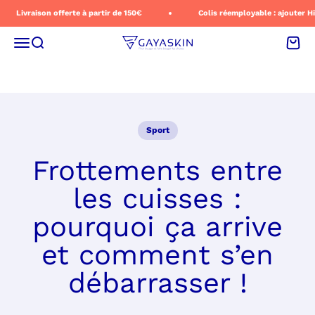
Passer au contenu
Livraison offerte à partir de 150€
Colis réemployable : ajouter Hipl
Menu
Recherche
Panie
gayaskin
Sport
Frottements entre
les cuisses :
pourquoi ça arrive
et comment s’en
débarrasser !