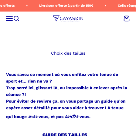
Passer au contenu
s offerts
Livraison offerte à partir de 150€
Colis réemp
Menu
Recherche
Panie
gayaskin
Choix des tailles
Vous savez ce moment où vous enfilez votre tenue de
sport et… rien ne va ?
Trop serré ici, glissant là, ou impossible à enlever après la
séance ?!
Pour éviter de revivre ça, on vous partage un guide qu'on
espère assez détaillé pour vous aider à trouver LA tenue
avec
contre
qui bouge
vous, et pas
vous.